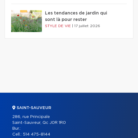
Les tendances de jardin qui
sont là pour rester
STYLE DE VIE
|
17 juillet 2026
SAINT-SAUVEUR
286, rue Principale
Saint-Sauveur, Qc J0R 1R0
Bur.:
Cell.:
514 475-8144