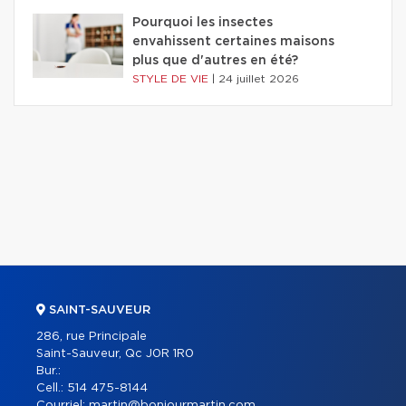
Pourquoi les insectes
envahissent certaines maisons
plus que d'autres en été?
STYLE DE VIE
|
24 juillet 2026
SAINT-SAUVEUR
286, rue Principale
Saint-Sauveur, Qc J0R 1R0
Bur.:
Cell.:
514 475-8144
Courriel:
martin@bonjourmartin.com