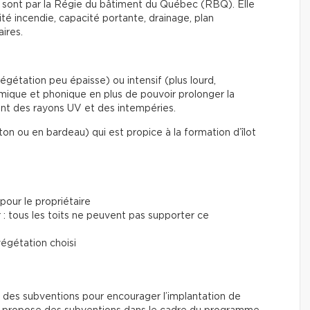
s sont par la Régie du bâtiment du Québec (RBQ). Elle
té incendie, capacité portante, drainage, plan
aires.
 végétation peu épaisse) ou intensif (plus lourd,
ermique et phonique en plus de pouvoir prolonger la
ant des rayons UV et des intempéries.
ton ou en bardeau) qui est propice à la formation d’îlot
pour le propriétaire
r : tous les toits ne peuvent pas supporter ce
végétation choisi
t des subventions pour encourager l’implantation de