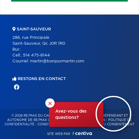
SAINT-SAUVEUR
286, rue Principale
Saint-Sauveur, Qc J0R 1R0
Bur.:
Cell.:
514 475-8144
Courriel:
martin@bonjourmartin.com
RESTONS EN CONTACT
×
Avez-vous des
© 2026 RE/MAX DU CARTIER BONJOUR – FRANCHISÉ INDÉPENDANT ET
questions?
AUTONOME DE RE/MAX QUÉBEC – TOUS DROITS RÉSERVÉS -
POLITIQUE DE
CONFIDENTIALITÉ
-
CONDITIONS D'UTILISATION
-
GESTION DU CONSENTEMENT
SITE WEB PAR