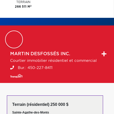
TERRAIN
2
266 511 M
MARTIN
DESFOSSÉS INC.
Courtier immobilier résidentiel et commercial
Bur.:
450-227-8411
Terrain (résidentiel) 250 000 $
Sainte-Agathe-des-Monts