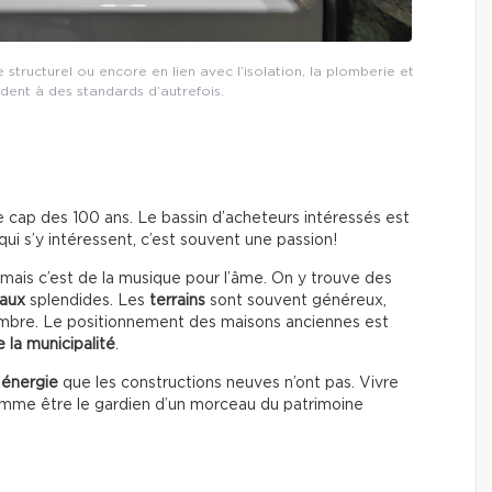
 structurel ou encore en lien avec l’isolation, la plomberie et
ondent à des standards d’autrefois.
e cap des 100 ans. Le bassin d’acheteurs intéressés est
qui s’y intéressent, c’est souvent une passion!
mais c’est de la musique pour l’âme. On y trouve des
raux
splendides. Les
terrains
sont souvent généreux,
’ombre. Le positionnement des maisons anciennes est
 la municipalité
.
e
énergie
que les constructions neuves n’ont pas. Vivre
omme être le gardien d’un morceau du patrimoine