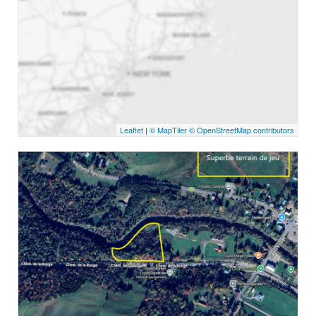
Leaflet
|
© MapTiler
© OpenStreetMap contributors