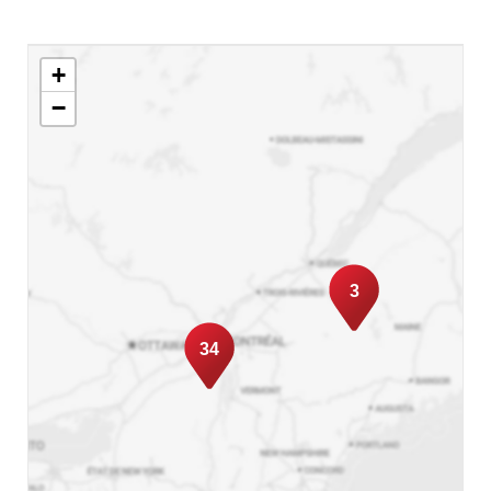
+
−
3
34